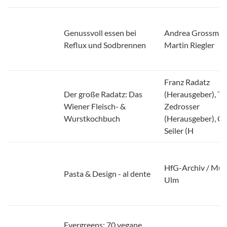
Genussvoll essen bei
Andrea Grossman
Reflux und Sodbrennen
Martin Riegler
Franz Radatz
Der große Radatz: Das
(Herausgeber), T
Wiener Fleisch- &
Zedrosser
Wurstkochbuch
(Herausgeber), Ch
Seiler (H
HfG-Archiv / Mu
Pasta & Design - al dente
Ulm
Evergreens: 70 vegane
Rezepte für die schnelle
Risa Nagahama