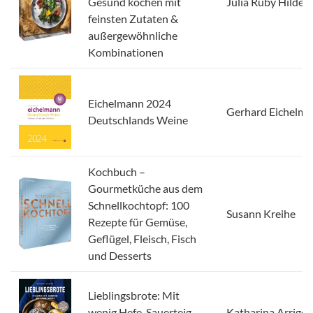
Gesund kochen mit
Julia Ruby Hildeb
feinsten Zutaten &
außergewöhnliche
Kombinationen
Eichelmann 2024
Gerhard Eichelm
Deutschlands Weine
Kochbuch –
Gourmetküche aus dem
Schnellkochtopf: 100
Susann Kreihe
Rezepte für Gemüse,
Geflügel, Fleisch, Fisch
und Desserts
Lieblingsbrote: Mit
wenig Hefe, Sauerteig
Katharina Arrigon