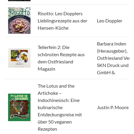
Risotto: Leo Dopplers
Lieblingsrezepte aus der
Leo Doppler
Hansen-Küche
Barbara Inden
Tellerfein 2: Die
(Herausgeber),
schönsten Rezepte aus
Ostfriesland Verla
dem Ostfriesland
SKN Druck und Ve
Magazin
GmbH &
The Lotus and the
Artichoke –
Indochinesisch: Eine
kulinarische
Justin P. Moore
Entdeckungsreise mit
über 50 veganen
Rezepten