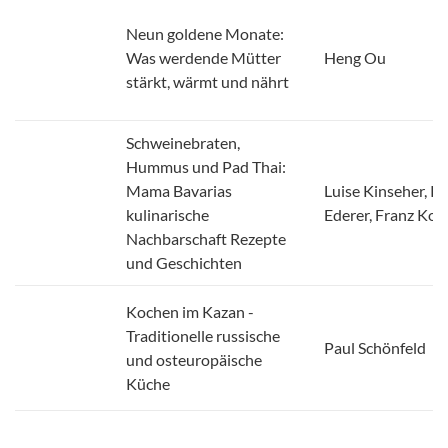
Neun goldene Monate:
Was werdende Mütter
Heng Ou
stärkt, wärmt und nährt
Schweinebraten,
Hummus und Pad Thai:
Mama Bavarias
Luise Kinseher, Ka
kulinarische
Ederer, Franz Kot
Nachbarschaft Rezepte
und Geschichten
Kochen im Kazan -
Traditionelle russische
Paul Schönfeld
und osteuropäische
Küche
Bar Bibel
Cihan Anadologlu