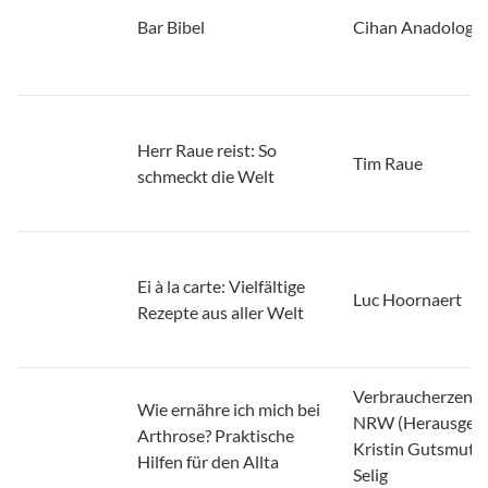
Herr Raue reist: So
Tim Raue
schmeckt die Welt
Ei à la carte: Vielfältige
Luc Hoornaert
Rezepte aus aller Welt
Verbraucherzentr
Wie ernähre ich mich bei
NRW (Herausgebe
Arthrose? Praktische
Kristin Gutsmuths
Hilfen für den Allta
Selig