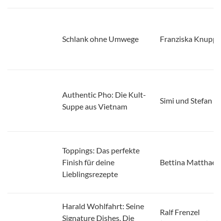
Schlank ohne Umwege
Franziska Knuppe
Authentic Pho: Die Kult-
Simi und Stefan Le
Suppe aus Vietnam
Toppings: Das perfekte
Finish für deine
Bettina Matthaei
Lieblingsrezepte
Harald Wohlfahrt: Seine
Ralf Frenzel
Signature Dishes. Die
(Herausgeber), Ha
limitierte