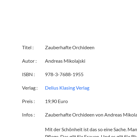
Titel :
Zauberhafte Orchideen
Autor :
Andreas Mikolajski
ISBN :
978-3-7688-1955
Verlag :
Delius Klasing Verlag
Preis :
19,90 Euro
Infos :
Zauberhafte Orchideen von Andreas Mikolajs
Mit der Schönheit ist das so eine Sache. M
Pflege. Das gilt für Frauen. Und es gilt für 