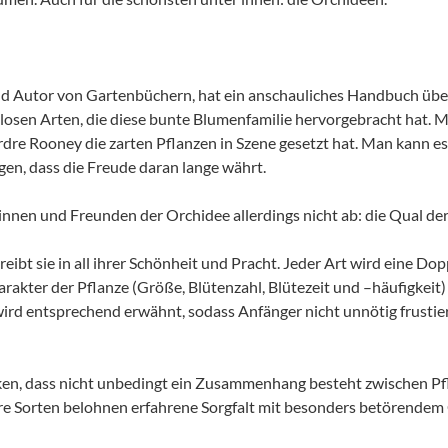
nd Autor von Gartenbüchern, hat ein anschauliches Handbuch übe
hllosen Arten, die diese bunte Blumenfamilie hervorgebracht hat.
dre Rooney die zarten Pflanzen in Szene gesetzt hat. Man kann es
en, dass die Freude daran lange währt.
nen und Freunden der Orchidee allerdings nicht ab: die Qual de
hreibt sie in all ihrer Schönheit und Pracht. Jeder Art wird eine D
rakter der Pflanze (Größe, Blütenzahl, Blütezeit und –häufigkeit
 wird entsprechend erwähnt, sodass Anfänger nicht unnötig frustie
en, dass nicht unbedingt ein Zusammenhang besteht zwischen Pf
ere Sorten belohnen erfahrene Sorgfalt mit besonders betörende