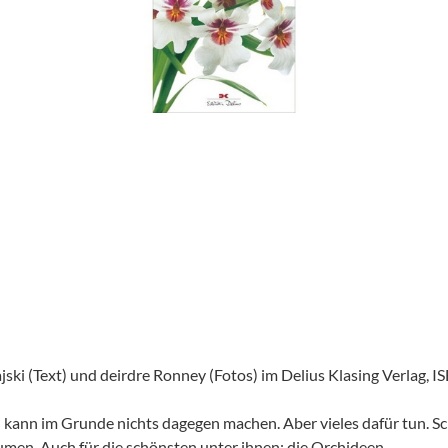
ki (Text) und deirdre Ronney (Fotos) im Delius Klasing Verlag,
an kann im Grunde nichts dagegen machen. Aber vieles dafür tun. 
Blumen. Auch für die schönsten unter ihnen: die Orchideen.