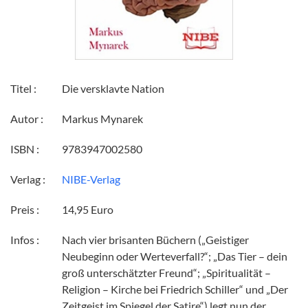
Titel :
Die versklavte Nation
Autor :
Markus Mynarek
ISBN :
9783947002580
Verlag :
NIBE-Verlag
Preis :
14,95 Euro
Infos :
Nach vier brisanten Büchern („Geistiger
Neubeginn oder Werteverfall?“; „Das Tier – dein
groß unterschätzter Freund“; „Spiritualität –
Religion – Kirche bei Friedrich Schiller“ und „Der
Zeitgeist im Spiegel der Satire“) legt nun der