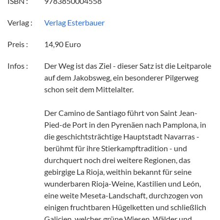
ISBN :
9783850004558
Verlag :
Verlag Esterbauer
Preis :
14,90 Euro
Infos :
Der Weg ist das Ziel - dieser Satz ist die Leitparole
auf dem Jakobsweg, ein besonderer Pilgerweg
schon seit dem Mittelalter.
Der Camino de Santiago führt von Saint Jean-
Pied-de Port in den Pyrenäen nach Pamplona, in
die geschichtsträchtige Hauptstadt Navarras -
berühmt für ihre Stierkampftradition - und
durchquert noch drei weitere Regionen, das
gebirgige La Rioja, weithin bekannt für seine
wunderbaren Rioja-Weine, Kastilien und León,
eine weite Meseta-Landschaft, durchzogen von
einigen fruchtbaren Hügelketten und schließlich
Galicien, welches grüne Wiesen, Wälder und