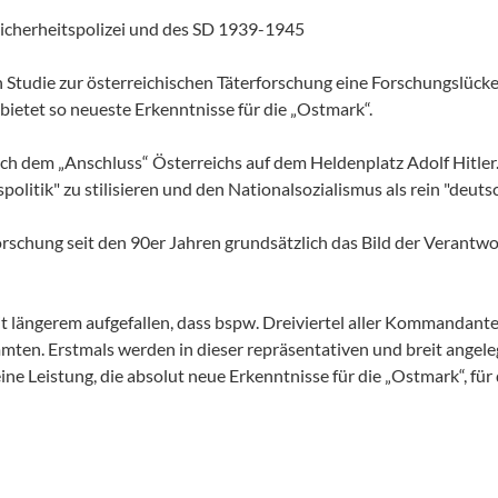
Sicherheitspolizei und des SD 1939-1945
 Studie zur österreichischen Täterforschung eine Forschungslücke. 
ietet so neueste Erkenntnisse für die „Ostmark“.
h dem „Anschluss“ Österreichs auf dem Heldenplatz Adolf Hitler. 
politik" zu stilisieren und den Nationalsozialismus als rein "deut
schung seit den 90er Jahren grundsätzlich das Bild der Verantwor
it längerem aufgefallen, dass bspw. Dreiviertel aller Kommandant
ten. Erstmals werden in dieser repräsentativen und breit angele
 eine Leistung, die absolut neue Erkenntnisse für die „Ostmark“, f