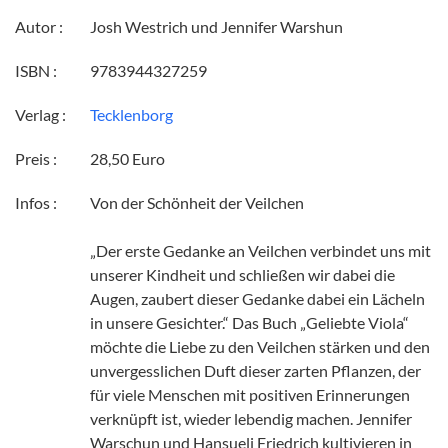
Autor :
Josh Westrich und Jennifer Warshun
ISBN :
9783944327259
Verlag :
Tecklenborg
Preis :
28,50 Euro
Infos :
Von der Schönheit der Veilchen
„Der erste Gedanke an Veilchen verbindet uns mit
unserer Kindheit und schließen wir dabei die
Augen, zaubert dieser Gedanke dabei ein Lächeln
in unsere Gesichter.“ Das Buch „Geliebte Viola“
möchte die Liebe zu den Veilchen stärken und den
unvergesslichen Duft dieser zarten Pflanzen, der
für viele Menschen mit positiven Erinnerungen
verknüpft ist, wieder lebendig machen. Jennifer
Warschun und Hansueli Friedrich kultivieren in