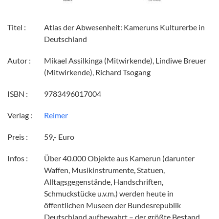
Titel :
Atlas der Abwesenheit: Kameruns Kulturerbe in
Deutschland
Autor :
Mikael Assilkinga (Mitwirkende), Lindiwe Breuer
(Mitwirkende), Richard Tsogang
ISBN :
9783496017004
Verlag :
Reimer
Preis :
59,- Euro
Infos :
Über 40.000 Objekte aus Kamerun (darunter
Waffen, Musikinstrumente, Statuen,
Alltagsgegenstände, Handschriften,
Schmuckstücke u.v.m.) werden heute in
öffentlichen Museen der Bundesrepublik
Deutschland aufbewahrt – der größte Bestand