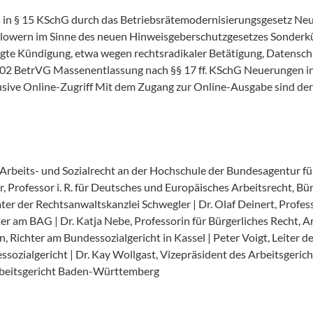
in § 15 KSchG durch das Betriebsrätemodernisierungsgesetz Ne
owern im Sinne des neuen Hinweisgeberschutzgesetzes Sonderk
gte Kündigung, etwa wegen rechtsradikaler Betätigung, Datensc
02 BetrVG Massenentlassung nach §§ 17 ff. KSchG Neuerungen inf
usive Online-Zugriff Mit dem Zugang zur Online-Ausgabe sind der
Arbeits- und Sozialrecht an der Hochschule der Bundesagentur für 
r, Professor i. R. für Deutsches und Europäisches Arbeitsrecht, B
er der Rechtsanwaltskanzlei Schwegler | Dr. Olaf Deinert, Profess
er am BAG | Dr. Katja Nebe, Professorin für Bürgerliches Recht, Ar
 Richter am Bundessozialgericht in Kassel | Peter Voigt, Leiter 
ozialgericht | Dr. Kay Wollgast, Vizepräsident des Arbeitsgerich
arbeitsgericht Baden-Württemberg