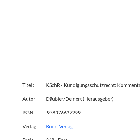
Titel :
KSchR - Kündigungsschutzrecht: Kommentar
Autor :
Däubler/Deinert (Herausgeber)
ISBN :
‎ 978376637299
Verlag :
Bund-Verlag
Preis :
248,- Euro