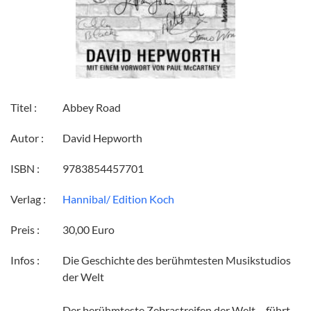
Titel :
Abbey Road
Autor :
David Hepworth
ISBN :
9783854457701
Verlag :
Hannibal/ Edition Koch
Preis :
30,00 Euro
Infos :
Die Geschichte des berühmtesten Musikstudios
der Welt
Der berühmteste Zebrastreifen der Welt ... führt