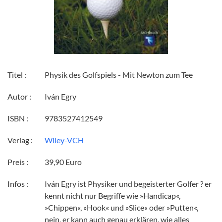
Titel :
Physik des Golfspiels - Mit Newton zum Tee
Autor :
Iván Egry
ISBN :
9783527412549
Verlag :
Wiley-VCH
Preis :
39,90 Euro
Infos :
Iván Egry ist Physiker und begeisterter Golfer ? er
kennt nicht nur Begriffe wie »Handicap«,
»Chippen«, »Hook« und »Slice« oder »Putten«,
nein, er kann auch genau erklären, wie alles