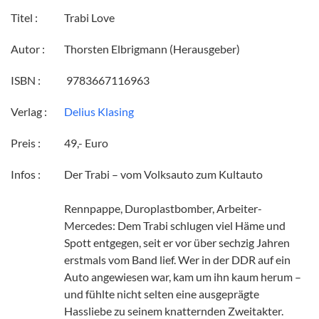
Titel :
Trabi Love
Autor :
Thorsten Elbrigmann (Herausgeber)
ISBN :
‎ 9783667116963
Verlag :
Delius Klasing
Preis :
49,- Euro
Infos :
Der Trabi – vom Volksauto zum Kultauto
Rennpappe, Duroplastbomber, Arbeiter-
Mercedes: Dem Trabi schlugen viel Häme und
Spott entgegen, seit er vor über sechzig Jahren
erstmals vom Band lief. Wer in der DDR auf ein
Auto angewiesen war, kam um ihn kaum herum –
und fühlte nicht selten eine ausgeprägte
Hassliebe zu seinem knatternden Zweitakter.